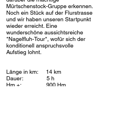
Mürtschenstock-Gruppe erkennen.
Noch ein Stück auf der Flurstrasse
und wir haben unseren Startpunkt
wieder erreicht. Eine
wunderschöne aussichtsreiche
*Nagelfluh-Tour*, wofür sich der
konditionell anspruchsvolle
Aufstieg lohnt.
Länge in km: 14 km
Dauer: 5 h
Hm +: 900 Hm
Hm -: 900 Hm
Anforderung: Mittel (T2)
(teilweise T3)
geplante Durchführung:
auf Anfrage