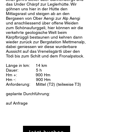
das Under Chärpf zur Leglerhütte. Wir
göhnen uns hier in der Hütte den
Mittagsrast und steigen ab an den
Bergseen von Ober Aengi zur Alp Aengi
und anschliessend über offene Weiden
zum Schönaufurggeli, hier können wir die
verkehrte geologische Welt beim
Kärpfbrüggli bestaunen und kehren dann
wieder zurück zur Bergstation Mettmenalp,
dabei geniessen wir diese wurderbare
Aussicht auf das Vrenelisgärtli über den
Tödi bis zum Schilt und dem Fronalpstock.
Länge in km: 14 km
Dauer: 5 h
Hm +: 900 Hm
Hm -: 900 Hm
Anforderung: Mittel (T2) (teilweise T3)
geplante Durchführung:
auf Anfrage​