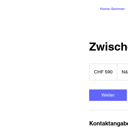
Home-Sommer
Zwisch
590
Schweizer
CHF 590
Nä
Franken
Weiter
Kontaktangab