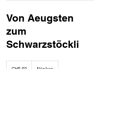
Von Aeugsten
zum
Schwarzstöckli
60
Schweizer
CHF 60
Nänikon
Franken
Kontaktangaben
Schwerzistrasse 18, Nänikon, Switzerland